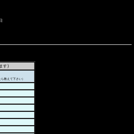
日
）
ます
たら教えて下さい）