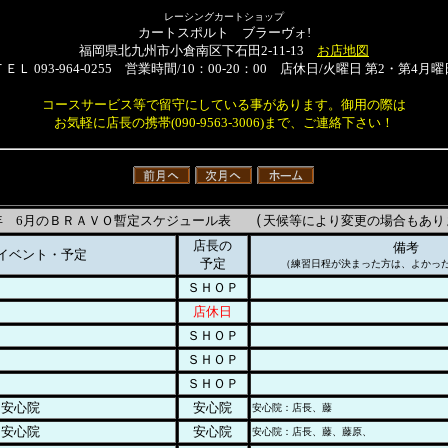
レーシングカートショップ
カートスポルト ブラーヴォ!
福岡県北九州市小倉南区下石田2-11-13
お店地図
ＴＥＬ 093-964-0255 営業時間/10：00-20：00 店休日/火曜日 第2・第4月曜
コースサービス等で留守にしている事があります。御用の際は
お気軽に店長の携帯(090-9563-3006)まで、ご連絡下さい！
（
6年 6月のＢＲＡＶＯ暫定スケジュール表
天候等により変更の場合もあり
店長の
備考
イベント・予定
予定
（練習日程が決まった方は、よかっ
ＳＨＯＰ
店休日
ＳＨＯＰ
ＳＨＯＰ
ＳＨＯＰ
ク安心院
安心院
安心院：店長、藤
ク安心院
安心院
安心院：店長、藤、藤原、