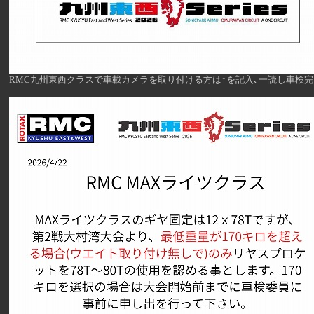
RMC九州東西クラスで車載カメラを取り付ける方は↑を記入､一読し車検