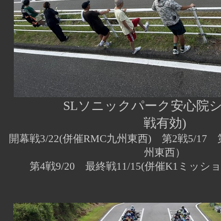
SLソニックパーク安心院シリー
戦有効)
開幕戦3/22(併催RMC九州東西) 第2戦5/17 
州東西）
第4戦9/20 最終戦11/15(併催K1ミッ