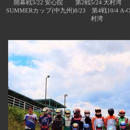
開幕戦3/22 安心院 第2戦5/24 大村湾 
SUMMERカップ(中九州)8/23 第4戦10/4 A
村湾